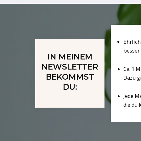
Ehrlic
besser
IN MEINEM
NEWSLETTER
Ca. 1 M
BEKOMMST
Dazu gi
DU:
Jede Ma
die du 